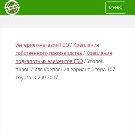
S
TOGGLE NAV
МЕНЮ
k
i
p
t
o
Интернет-магазин ГБО
/
Крепления
m
собственного производства
/
Крепления
a
подкапотных элементов ГБО
/ Уголок
i
правый для крепления вариант 3 тора 107
n
Toyota LC200 2007
Поиск
c
товаров
o
n
t
e
n
t