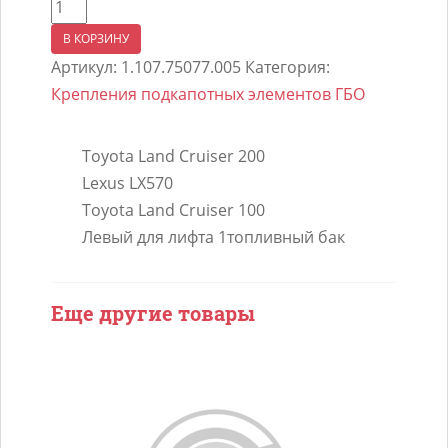
Количество
товара
В КОРЗИНУ
Уголок
Артикул:
1.107.75077.005
Категория:
правый
Крепления подкапотных элементов ГБО
для
крепления
Toyota Land Cruiser 200
вариант
Lexus LX570
3
Toyota Land Cruiser 100
тора
Левый для лифта 1топливный бак
107
Toyota
LC200
Еще другие товары
2007