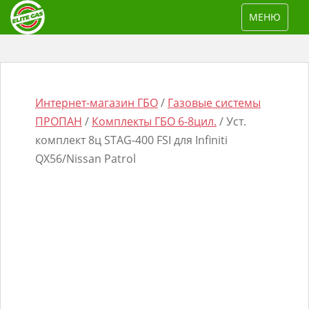
S
TOGGLE NAV
МЕНЮ
k
i
p
t
o
Интернет-магазин ГБО
/
Газовые системы
m
ПРОПАН
/
Комплекты ГБО 6-8цил.
/ Уст.
a
комплект 8ц STAG-400 FSI для Infiniti
i
QX56/Nissan Patrol
n
Поиск
c
товаров
o
n
t
e
n
t