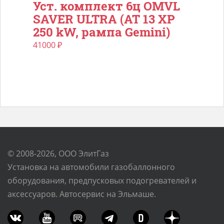
Уст. комплект 6ц OMVL
SAVER ULTRA (АТ 13 ХP
250 kW, рампа Gemini)
41000
₽
© 2008-2026, ООО ЭлитГаз
Установка на автомобили газобаллонного
оборудования, предпусковых подогревателей и
аксессуаров. Автосервис на Эльмаше.