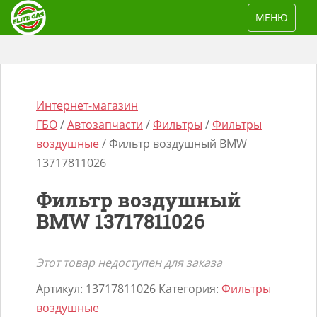
S
TOGGLE NAV
МЕНЮ
k
i
p
t
o
Интернет-магазин
m
ГБО
/
Автозапчасти
/
Фильтры
/
Фильтры
a
воздушные
/ Фильтр воздушный BMW
i
13717811026
n
Поиск
Фильтр воздушный
c
товаров
BMW 13717811026
o
n
t
Этот товар недоступен для заказа
e
Артикул:
13717811026
Категория:
Фильтры
n
воздушные
t