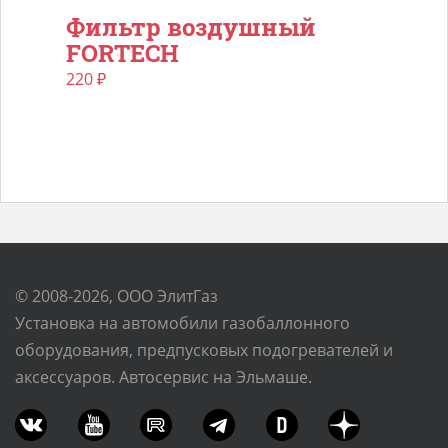
Фильтр воздушный
FORTECH
220
₽
© 2008-2026, ООО ЭлитГаз
Установка на автомобили газобаллонного
оборудования, предпусковых подогревателей и
аксессуаров. Автосервис на Эльмаше.