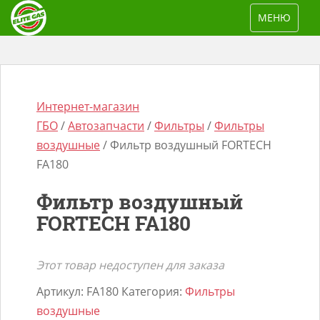
S
TOGGLE NAV
МЕНЮ
k
i
p
t
o
Интернет-магазин
m
ГБО
/
Автозапчасти
/
Фильтры
/
Фильтры
a
воздушные
/ Фильтр воздушный FORTECH
i
FA180
n
Поиск
Фильтр воздушный
c
товаров
FORTECH FA180
o
n
t
Этот товар недоступен для заказа
e
Артикул:
FA180
Категория:
Фильтры
n
воздушные
t