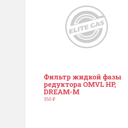
Фильтр жидкой фазы
редуктора OMVL HP,
DREAM-M
350
₽