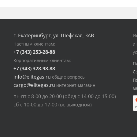
г. Екатеринбург, ул. Шефская, 3АВ
И
Частным клиентам:
и
+7 (343) 253-28-88
у
Корпоративным клиентам:
П
+7 (343) 328-98-88
С
info@elitegas.ru
общие вопросы
П
cargo@elitegas.ru
интернет-магазин
м
пн-пт с 8-00 до 20-00 (обед с 14-00 до 15-00)
сб с 10-00 до 17-00 (вс выходной)