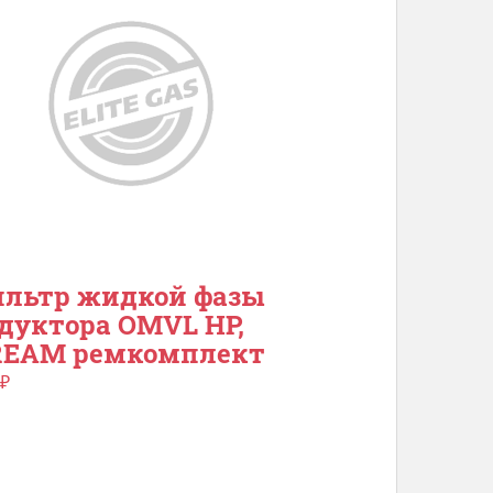
льтр жидкой фазы
дуктора OMVL HP,
REAM ремкомплект
₽