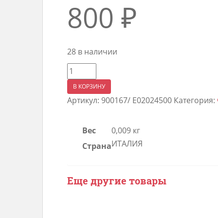
800
₽
28 в наличии
Количество
товара
В КОРЗИНУ
Фильтр
Артикул:
900167/ Е02024500
Категория:
жидкой
фазы
Вес
0,009 кг
редуктора
ИТАЛИЯ
Страна
OMVL
CPR
с
Еще другие товары
кольцами