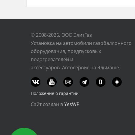
© 2008-2026, ООО ЭлитГаз
Установка на автомобили газобаллонного
оборудования, предпусковых
подогревателей и
аксессуаров. Автосервис на Эльмаше.
Положение о гарантии
Сайт создан в
YesWP