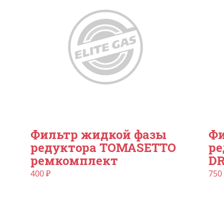
Фильтр жидкой фазы
Фи
редуктора TOMASETTO
ре
ремкомплект
D
400
₽
750