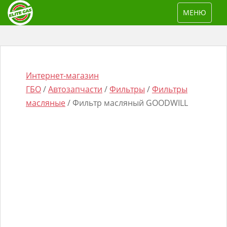
S
TOGGLE NAV
МЕНЮ
k
i
p
t
o
Интернет-магазин
m
ГБО
/
Автозапчасти
/
Фильтры
/
Фильтры
a
масляные
/ Фильтр масляный GOODWILL
i
n
Поиск
c
товаров
o
n
t
e
n
t