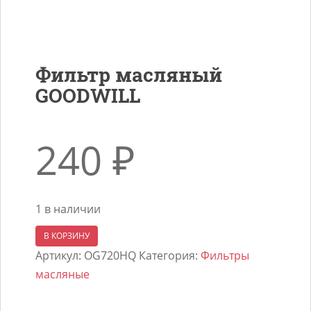
Фильтр масляный
GOODWILL
240
₽
1 в наличии
Количество
В КОРЗИНУ
товара
Артикул:
OG720HQ
Категория:
Фильтры
Фильтр
масляные
масляный
GOODWILL