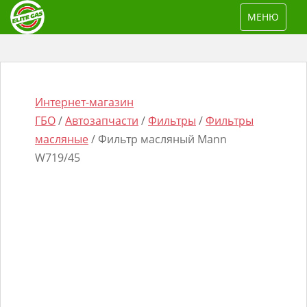
S
TOGGLE NAV
МЕНЮ
k
i
p
t
o
Интернет-магазин
m
ГБО
/
Автозапчасти
/
Фильтры
/
Фильтры
a
масляные
/ Фильтр масляный Mann
i
W719/45
n
Поиск
c
товаров
o
n
t
e
n
t