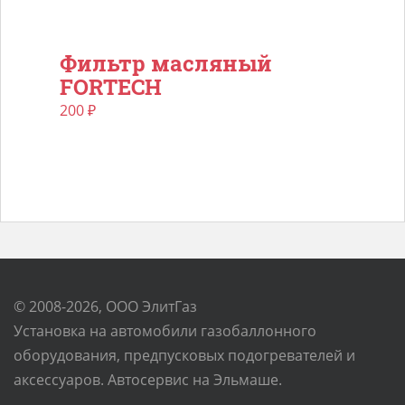
Фильтр масляный
FORTECH
200
₽
© 2008-2026, ООО ЭлитГаз
Установка на автомобили газобаллонного
оборудования, предпусковых подогревателей и
аксессуаров. Автосервис на Эльмаше.