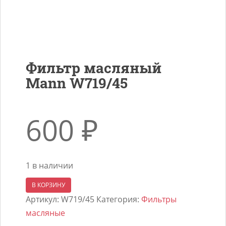
Фильтр масляный
Mann W719/45
600
₽
1 в наличии
Количество
В КОРЗИНУ
товара
Артикул:
W719/45
Категория:
Фильтры
Фильтр
масляные
масляный