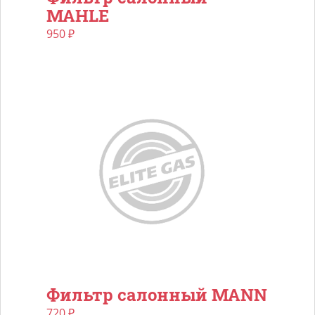
MAHLE
950
₽
Фильтр салонный MANN
720
₽