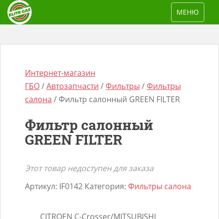
S
TOGGLE NAV
МЕНЮ
k
i
p
t
o
Интернет-магазин
m
ГБО
/
Автозапчасти
/
Фильтры
/
Фильтры
a
салона
/ Фильтр салонный GREEN FILTER
i
Фильтр салонный
n
Поиск
GREEN FILTER
c
товаров
o
n
Этот товар недоступен для заказа
t
Артикул:
IF0142
Категория:
Фильтры салона
e
n
CITROEN C-Crosser/MITSUBISHI
t