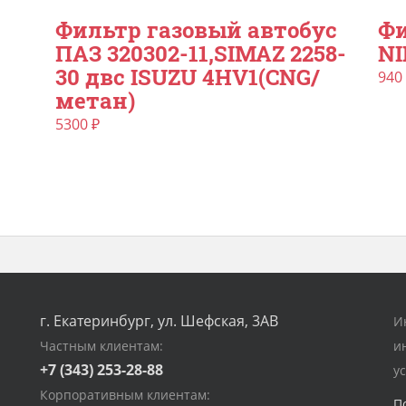
Фильтр газовый автобус
Ф
ПАЗ 320302-11,SIMAZ 2258-
NI
30 двс ISUZU 4HV1(CNG/
940
метан)
5300
₽
г. Екатеринбург, ул. Шефская, 3АВ
И
Частным клиентам:
и
+7 (343) 253-28-88
у
Корпоративным клиентам:
П