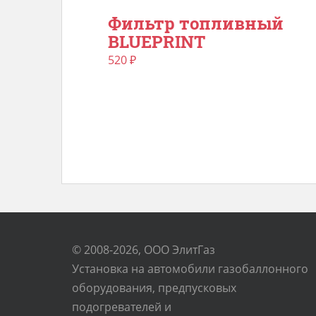
Фильтр топливный
BLUEPRINT
520
₽
© 2008-2026, ООО ЭлитГаз
Установка на автомобили газобаллонного
оборудования, предпусковых
подогревателей и