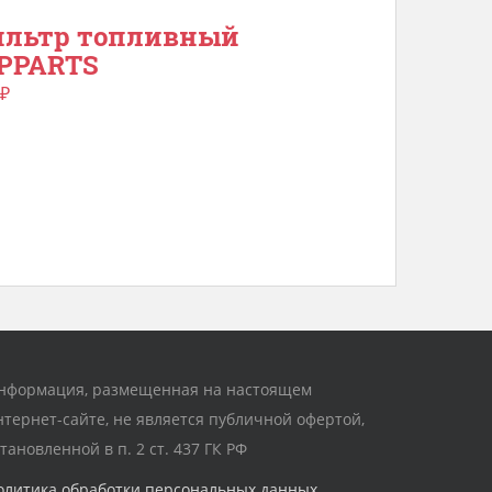
ильтр топливный
PPARTS
₽
нформация, размещенная на настоящем
нтернет-сайте, не является публичной офертой,
становленной в п. 2 ст. 437 ГК РФ
олитика обработки персональных данных