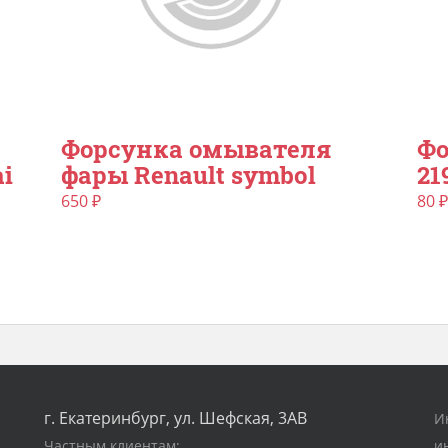
Форсунка омывателя
Фо
i
фары Renault symbol
21
650
₽
80
₽
г. Екатеринбург, ул. Шефская, 3АВ
И
Частным клиентам:
и