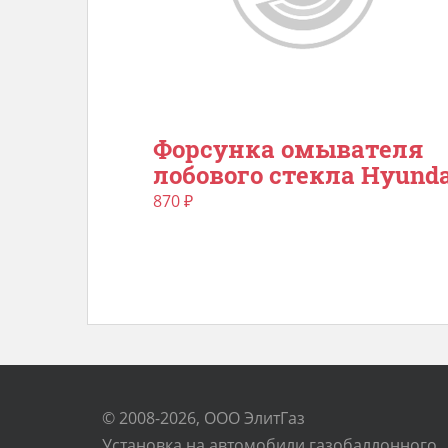
Форсунка омывателя
лобового стекла Hyunda
870
₽
© 2008-2026, ООО ЭлитГаз
Установка на автомобили газобаллонного