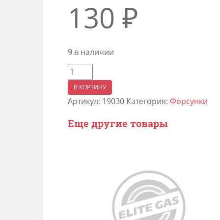
130
₽
9 в наличии
Количество
товара
В КОРЗИНУ
Форсунка
Артикул:
19030
Категория:
Форсунки
омывателя
Еще другие товары
ВАЗ
2123