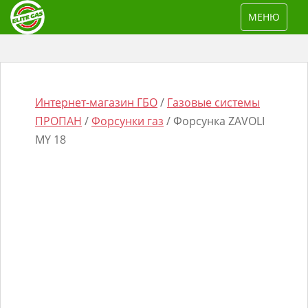
S
TOGGLE NAV
МЕНЮ
k
i
p
t
o
Интернет-магазин ГБО
/
Газовые системы
m
ПРОПАН
/
Форсунки газ
/ Форсунка ZAVOLI
a
MY 18
i
n
Поиск
c
товаров
o
n
t
e
n
t