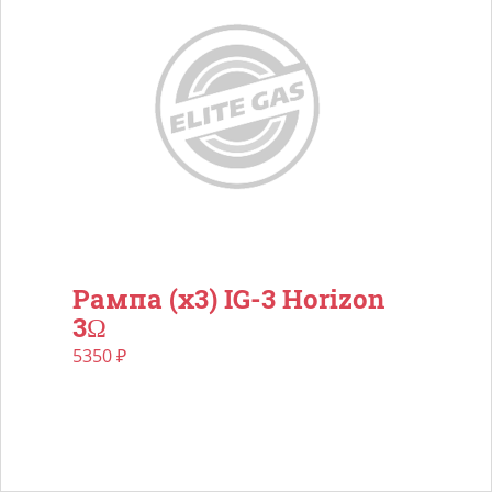
Рампа (х3) IG-3 Horizon
3Ω
5350
₽