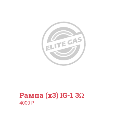
Рампа (х3) IG-1 3Ω
4000
₽