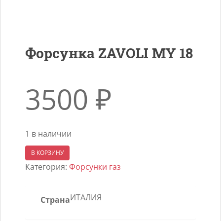
Форсунка ZAVOLI MY 18
3500
₽
1 в наличии
Количество
В КОРЗИНУ
товара
Категория:
Форсунки газ
Форсунка
ZAVOLI
ИТАЛИЯ
Страна
MY
18