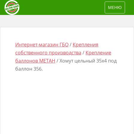
S
TOGGLE NAV
МЕНЮ
k
i
p
t
o
Интернет-магазин ГБО
/
Крепления
m
собственного производства
/
Крепление
a
баллонов МЕТАН
/ Хомут цельный 35х4 под
i
баллон 356.
n
Поиск
c
товаров
o
n
t
e
n
t