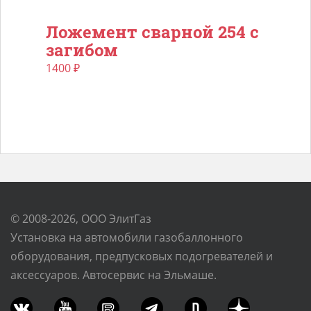
Ложемент сварной 254 с
загибом
1400
₽
© 2008-2026, ООО ЭлитГаз
Установка на автомобили газобаллонного
оборудования, предпусковых подогревателей и
аксессуаров. Автосервис на Эльмаше.