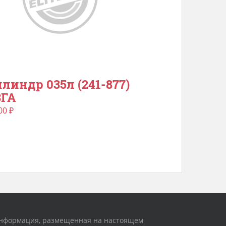
линдр 035л (241-877)
ЗГА
00
₽
нформация, размещенная на настоящем