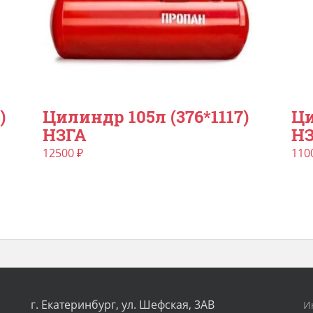
)
Цилиндр 105л (376*1117)
Ци
НЗГА
Н
12500
₽
110
г. Екатеринбург, ул. Шефская, 3АВ
И