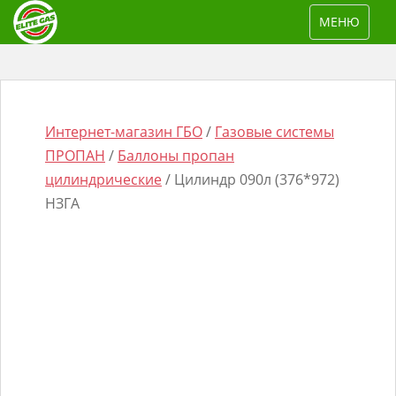
S
TOGGLE NAV
МЕНЮ
k
i
p
t
o
Интернет-магазин ГБО
/
Газовые системы
m
ПРОПАН
/
Баллоны пропан
a
цилиндрические
/ Цилиндр 090л (376*972)
i
НЗГА
n
Поиск
c
товаров
o
n
t
e
n
t