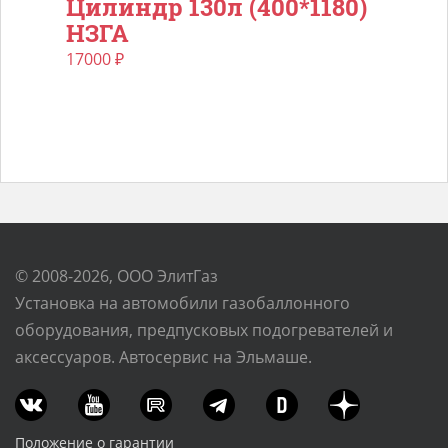
Цилиндр 130л (400*1180)
НЗГА
17000
₽
© 2008-2026, ООО ЭлитГаз
Установка на автомобили газобаллонного
оборудования, предпусковых подогревателей и
аксессуаров. Автосервис на Эльмаше.
Положение о гарантии