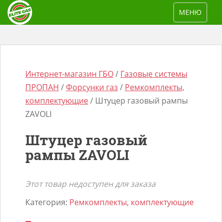
S
TOGGLE NAV
МЕНЮ
k
i
p
t
o
Интернет-магазин ГБО
/
Газовые системы
m
ПРОПАН
/
Форсунки газ
/
Ремкомплекты,
a
комплектующие
/ Штуцер газовый рампы
i
ZAVOLI
n
Поиск
Штуцер газовый
c
товаров
рампы ZAVOLI
o
n
t
Этот товар недоступен для заказа
e
Категория:
Ремкомплекты, комплектующие
n
t