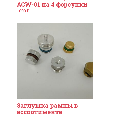
ACW-01 на 4 форсунки
1000
₽
Заглушка рампы в
ассортименте