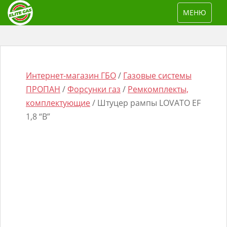
S
TOGGLE NAV
МЕНЮ
k
i
p
t
o
Интернет-магазин ГБО
/
Газовые системы
m
ПРОПАН
/
Форсунки газ
/
Ремкомплекты,
a
комплектующие
/ Штуцер рампы LOVATO EF
i
1,8 “B”
n
Поиск
c
товаров
o
n
t
e
n
t