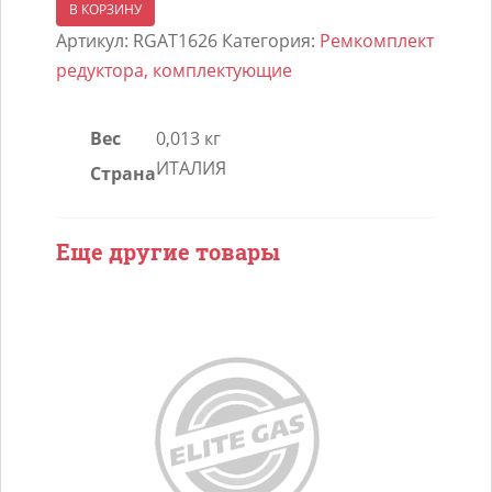
товара
В КОРЗИНУ
Штуцер
Артикул:
RGAT1626
Категория:
Ремкомплект
тосольный
редуктора, комплектующие
редуктора
TOMASETTO
Вес
0,013 кг
Nordic
ИТАЛИЯ
Страна
(2кольца)
Еще другие товары