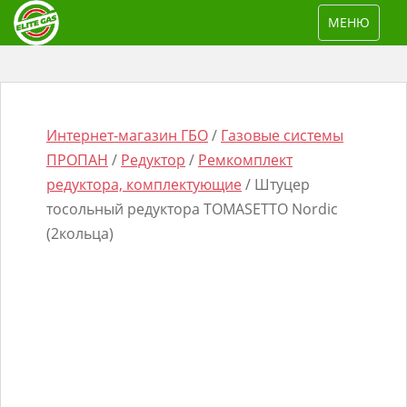
S
TOGGLE NAV
МЕНЮ
k
i
p
t
o
Интернет-магазин ГБО
/
Газовые системы
m
ПРОПАН
/
Редуктор
/
Ремкомплект
a
редуктора, комплектующие
/ Штуцер
i
тосольный редуктора TOMASETTO Nordic
n
(2кольца)
Поиск
c
товаров
o
n
t
e
n
t