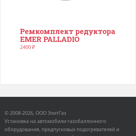
Ремкомплект редуктора
EMER PALLADIO
2400
₽
© 2008-2026, ООО ЭлитГаз
Установка на автомобили газобаллонного
оборудования, предпусковых подогревателей и