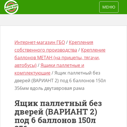
S
TOGGLE NAV
МЕНЮ
k
i
p
t
o
Интернет-магазин ГБО
/
Крепления
m
собственного производства
/
Крепление
a
баллонов МЕТАН (на прицепы, тягачи,
i
автобусы)
/
Ящики паллетные и
n
комплектующие
/ Ящик паллетный без
Поиск
c
дверей (ВАРИАНТ 2) под 6 баллонов 150л
товаров
o
356мм вдоль двутавровая рама
n
Ящик паллетный без
t
дверей (ВАРИАНТ 2)
e
под 6 баллонов 150л
n
t