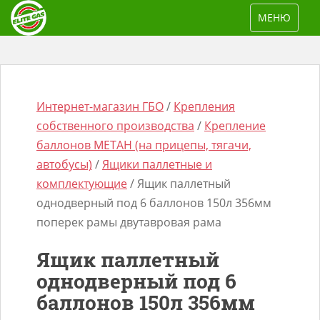
S
TOGGLE NAV
МЕНЮ
k
i
p
t
o
Интернет-магазин ГБО
/
Крепления
m
собственного производства
/
Крепление
a
баллонов МЕТАН (на прицепы, тягачи,
i
автобусы)
/
Ящики паллетные и
n
комплектующие
/ Ящик паллетный
Поиск
c
однодверный под 6 баллонов 150л 356мм
товаров
o
поперек рамы двутавровая рама
n
Ящик паллетный
t
однодверный под 6
e
баллонов 150л 356мм
n
t