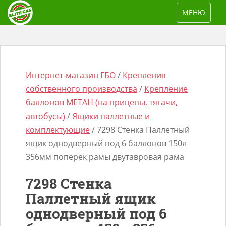
S
TOGGLE NAV
МЕНЮ
k
i
p
t
o
Интернет-магазин ГБО
/
Крепления
m
собственного производства
/
Крепление
a
баллонов МЕТАН (на прицепы, тягачи,
i
автобусы)
/
Ящики паллетные и
n
комплектующие
/ 7298 Стенка Паллетный
Поиск
c
ящик однодверный под 6 баллонов 150л
товаров
o
356мм поперек рамы двутавровая рама
n
7298 Стенка
t
Паллетный ящик
e
однодверный под 6
n
t