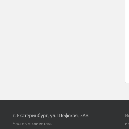
г. Екатеринбург, ул. Шефская, 3АВ
И
Частным клиентам:
и