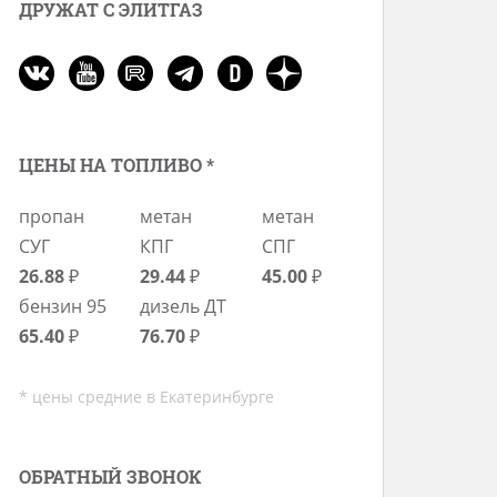
ДРУЖАТ С ЭЛИТГАЗ
ЦЕНЫ НА ТОПЛИВО *
пропан
метан
метан
СУГ
КПГ
СПГ
26.88
₽
29.44
₽
45.00
₽
бензин 95
дизель ДТ
65.40
₽
76.70
₽
* цены средние в Екатеринбурге
ОБРАТНЫЙ ЗВОНОК