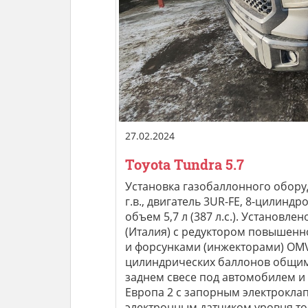
27.02.2024
Toyota Tundra 5.7
Установка газобаллонного обору
г.в., двигатель 3UR-FE, 8-цилиндр
объем 5,7 л (387 л.с.). Установл
(Италия) c редуктором повышенн
и форсунками (инжекторами) OMVL
цилиндрических баллонов общим
заднем свесе под автомобилем и
Европа 2 с запорным электрокл
электронным датчиком уровня то