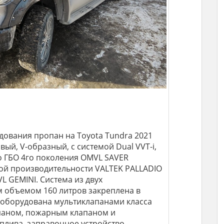
дования пропан на Toyota Tundra 2021
овый, V-образный, с системой Dual VVT-i,
ено ГБО 4го поколения OMVL SAVER
ой производительности VALTEK PALLADIO
 GEMINI. Система из двух
 объемом 160 литров закреплена в
 оборудована мультиклапанами класса
апаном, пожарным клапаном и
плива, заправочное устройство