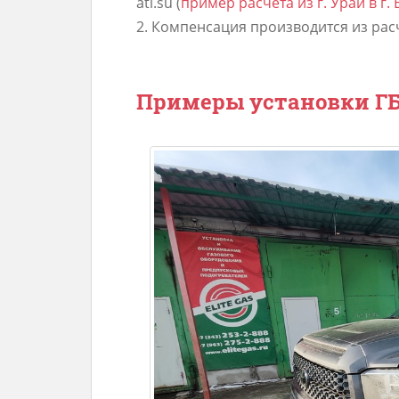
ati.su (
пример расчета из г. Урай в г.
2. Компенсация производится из расче
Примеры установки ГБО