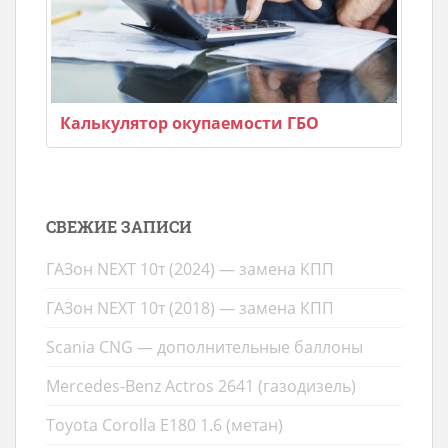
Калькулятор окупаемости ГБО
СВЕЖИЕ ЗАПИСИ
ГАЗон NEXT 10т (2024) — замена КПП
ГАЗон NEXT 10т (2018) — замена КПП
Scania CNG — дополнительные баллоны
Mercedes-Benz Actros 2641 (газодизель)
Toyota Corolla E180 1.6 (метан)