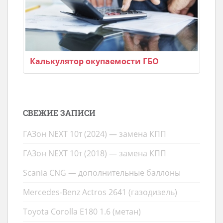
Калькулятор окупаемости ГБО
СВЕЖИЕ ЗАПИСИ
ГАЗон NEXT 10т (2024) — замена КПП
ГАЗон NEXT 10т (2018) — замена КПП
Scania CNG — дополнительные баллоны
Mercedes-Benz Actros 2641 (газодизель)
Toyota Corolla E180 1.6 (метан)