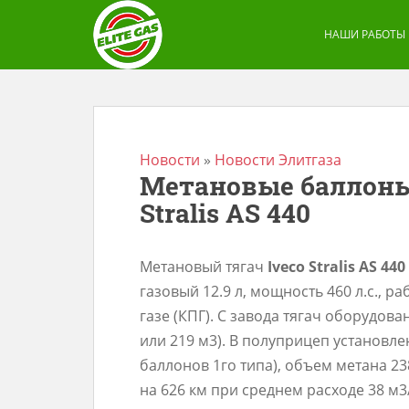
S
k
НАШИ РАБОТЫ
i
p
t
o
m
Новости
»
Новости Элитгаза
Метановые баллоны
a
Stralis AS 440
i
n
c
Метановый тягач
Iveco Stralis АS 44
o
газовый 12.9 л, мощность 460 л.с.,
n
газе (КПГ). С завода тягач оборудова
t
или 219 м3). В полуприцеп установлен
e
баллонов 1го типа), объем метана 23
n
на 626 км при среднем расходе 38 м
t