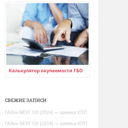
Калькулятор окупаемости ГБО
СВЕЖИЕ ЗАПИСИ
ГАЗон NEXT 10т (2024) — замена КПП
ГАЗон NEXT 10т (2018) — замена КПП