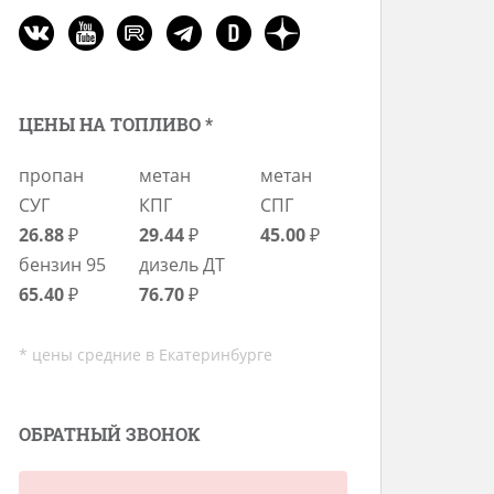
ЦЕНЫ НА ТОПЛИВО *
пропан
метан
метан
СУГ
КПГ
СПГ
26.88
₽
29.44
₽
45.00
₽
бензин 95
дизель ДТ
65.40
₽
76.70
₽
* цены средние в Екатеринбурге
ОБРАТНЫЙ ЗВОНОК