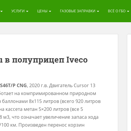
УСЛУГИ
ЦЕНЫ
ГАЗОВЫЕ ЗАПРАВКИ
ВСЁ О ГБО
 в полуприцеп Iveco
0 S46Т/Р CNG
, 2020 г.в. Двигатель Cursor 13
 работает на компримированном природном
н баллонами 8х115 литров (всего 920 литров
а кассета метан 5×200 литров (все 5
8 м3, что означает увеличение запаса хода
3/100 км. Произведен перенос корзин