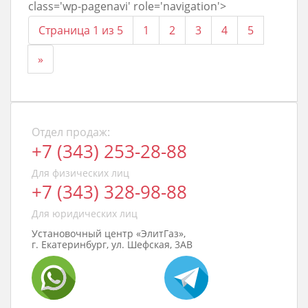
class='wp-pagenavi' role='navigation'>
Страница 1 из 5
1
2
3
4
5
»
Отдел продаж:
+7 (343) 253-28-88
Для физических лиц
+7 (343) 328-98-88
Для юридических лиц
Установочный центр «ЭлитГаз»,
г. Екатеринбург, ул. Шефская, 3АВ