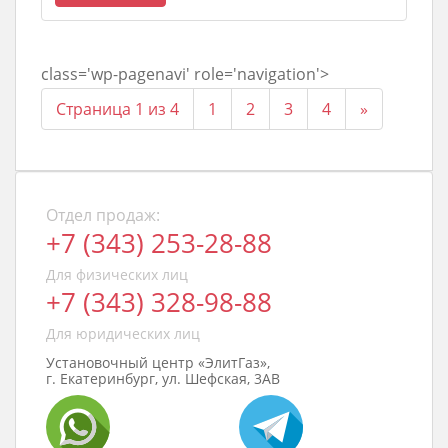
class='wp-pagenavi' role='navigation'>
Страница 1 из 4
1
2
3
4
»
Отдел продаж:
+7 (343) 253-28-88
Для физических лиц
+7 (343) 328-98-88
Для юридических лиц
Установочный центр «ЭлитГаз»,
г. Екатеринбург, ул. Шефская, 3АВ