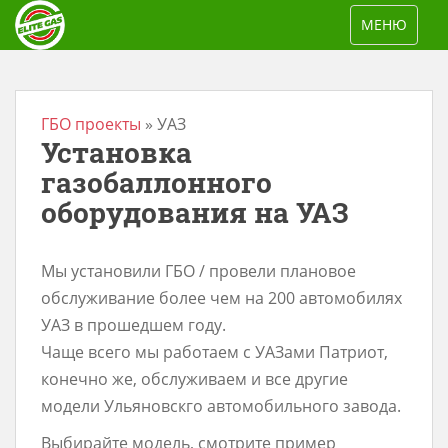
S
TOGGLE NAV
МЕНЮ
k
i
p
t
ГБО проекты
»
УАЗ
Установка
o
m
газобаллонного
a
оборудования на УАЗ
i
n
Мы установили ГБО / провели плановое
c
обслуживание более чем на 200 автомобилях
o
УАЗ в прошедшем году.
n
Чаще всего мы работаем с УАЗами Патриот,
t
конечно же, обслуживаем и все другие
e
модели Ульяновскго автомобильного завода.
n
Выбирайте модель, смотрите пример
t