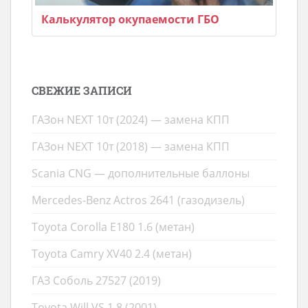
Калькулятор окупаемости ГБО
СВЕЖИЕ ЗАПИСИ
ГАЗон NEXT 10т (2024) — замена КПП
ГАЗон NEXT 10т (2018) — замена КПП
Scania CNG — дополнительные баллоны
Mercedes-Benz Actros 2641 (газодизель)
Toyota Corolla E180 1.6 (метан)
Toyota Camry XV40 2.4 (метан)
ГАЗ Соболь 27527 (2019)
Toyota Will VS 1.8 (2001)