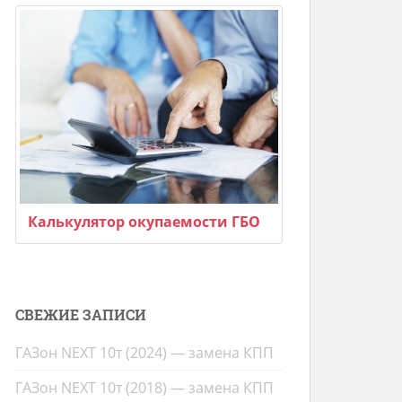
Калькулятор окупаемости ГБО
СВЕЖИЕ ЗАПИСИ
ГАЗон NEXT 10т (2024) — замена КПП
ГАЗон NEXT 10т (2018) — замена КПП