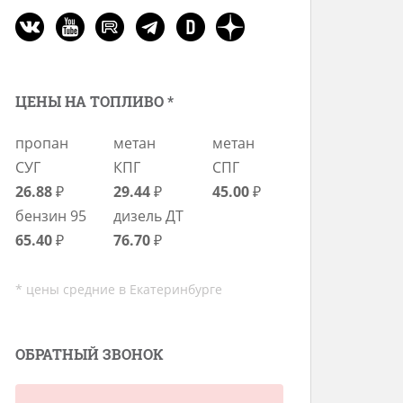
ЦЕНЫ НА ТОПЛИВО *
пропан
метан
метан
СУГ
КПГ
СПГ
26.88
₽
29.44
₽
45.00
₽
бензин 95
дизель ДТ
65.40
₽
76.70
₽
* цены средние в Екатеринбурге
ОБРАТНЫЙ ЗВОНОК