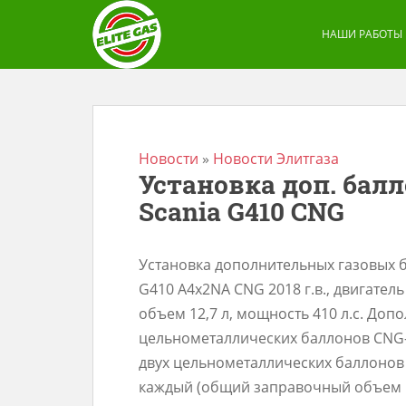
S
k
НАШИ РАБОТЫ
i
p
t
o
m
Новости
»
Новости Элитгаза
Установка доп. балло
a
Scania G410 CNG
i
n
c
Установка дополнительных газовых б
o
G410 A4x2NA CNG 2018 г.в., двигатель
n
объем 12,7 л, мощность 410 л.с. Доп
t
цельнометаллических баллонов CNG-1
e
двух цельнометаллических баллонов 
n
каждый (общий заправочный объем 1
t