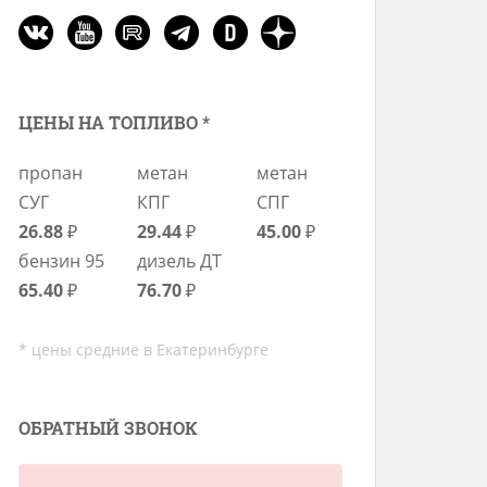
ЦЕНЫ НА ТОПЛИВО *
пропан
метан
метан
СУГ
КПГ
СПГ
26.88
₽
29.44
₽
45.00
₽
бензин 95
дизель ДТ
65.40
₽
76.70
₽
* цены средние в Екатеринбурге
ОБРАТНЫЙ ЗВОНОК