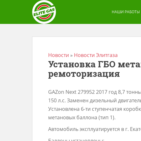
S
k
НАШИ РАБОТЫ
i
p
t
o
m
Новости
»
Новости Элитгаза
Установка ГБО мета
a
ремоторизация
i
n
c
GAZon Next 279952 2017 год 8,7 тонн
o
150 л.с. Заменен дизельный двигател
n
Установлена 6-ти ступенчатая короб
t
метановых баллона (тип 1).
e
Автомобиль эксплуатируется в г. Ека
n
t
Баллоны установлены: