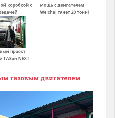
ой коробкой с
мощь с двигателем
ередачей
Weichai тянет 20 тонн!
вый проект
й ГАЗон NEXT
вым газовым двигателем
ы