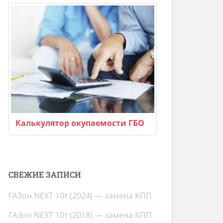
Калькулятор окупаемости ГБО
СВЕЖИЕ ЗАПИСИ
ГАЗон NEXT 10т (2024) — замена КПП
ГАЗон NEXT 10т (2018) — замена КПП