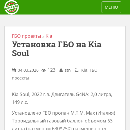
S
TOGGLE NAV
МЕНЮ
k
i
p
t
ГБО проекты
»
Kia
Установка ГБО на Kia
o
m
Soul
a
i
123
,
04.03.2026
stn
Kia
ГБО
n
проекты
c
o
Kia Soul, 2022 г.в. Двигатель G4NA: 2,0 литра,
n
149 л.с.
t
Установлено ГБО пропан M.T.M. Max (Италия)
e
Тороидальный газовый баллон объемом 63
n
литра (размером 630*250) размещен под
t