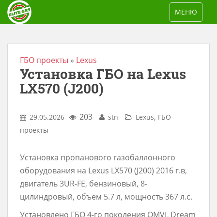
S
TOGGLE NAV
МЕНЮ
k
i
p
t
ГБО проекты
»
Lexus
Установка ГБО на Lexus
o
m
LX570 (J200)
a
i
203
,
29.05.2026
stn
Lexus
ГБО
n
проекты
c
o
Установка пропанового газобаллонного
n
оборудования на Lexus LX570 (J200) 2016 г.в,
t
двигатель 3UR-FE, бензиновый, 8-
e
цилиндровый, объем 5.7 л, мощность 367 л.с.
n
Установлено ГБО 4-го поколения OMVL Dream
t