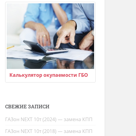
Калькулятор окупаемости ГБО
СВЕЖИЕ ЗАПИСИ
ГАЗон NEXT 10т (2024) — замена КПП
ГАЗон NEXT 10т (2018) — замена КПП