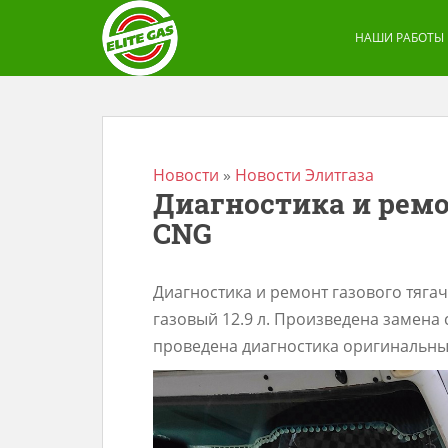
S
k
НАШИ РАБОТЫ
i
p
t
o
m
Новости
»
Новости Элитгаза
Диагностика и ремон
a
CNG
i
n
c
Диагностика и ремонт газового тягача
o
газовый 12.9 л. Произведена замена 
n
проведена диагностика оригинальн
t
e
n
t