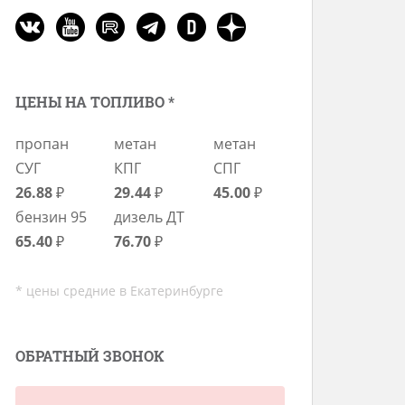
ЦЕНЫ НА ТОПЛИВО *
пропан
метан
метан
СУГ
КПГ
СПГ
26.88
₽
29.44
₽
45.00
₽
бензин 95
дизель ДТ
65.40
₽
76.70
₽
* цены средние в Екатеринбурге
ОБРАТНЫЙ ЗВОНОК