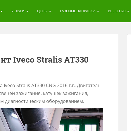
УСЛУГИ
ЦЕНЫ
ГАЗОВЫЕ ЗАПРАВКИ
ВСЁ О ГБО
т Iveco Stralis AT330
 Iveco Stralis АТ330 CNG 2016 г.в. Двигатель
свечей зажигания, катушек зажигания,
ым диагностическим оборудованием.