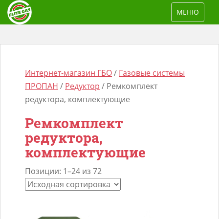
S
TOGGLE NAV
МЕНЮ
k
i
p
t
o
Интернет-магазин ГБО
/
Газовые системы
m
ПРОПАН
/
Редуктор
/ Ремкомплект
a
редуктора, комплектующие
i
Ремкомплект
n
редуктора,
Поиск
c
товаров
комплектующие
o
n
Позиции: 1–24 из 72
t
e
n
t