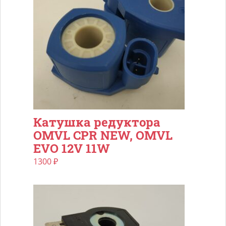
Катушка редуктора
OMVL CPR NEW, OMVL
EVO 12V 11W
1300
₽