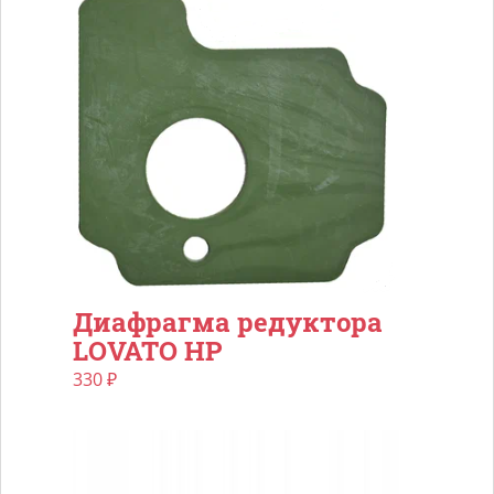
Диафрагма редуктора
LOVATO HP
330
₽