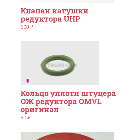
Клапан катушки
редуктора UHP
600
₽
Кольцо уплотн штуцера
ОЖ редуктора OMVL
оригинал
90
₽