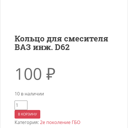
Кольцо для смесителя
ВАЗ инж. D62
100
₽
10 в наличии
Количество
товара
В КОРЗИНУ
Кольцо
Категория:
2е поколение ГБО
для