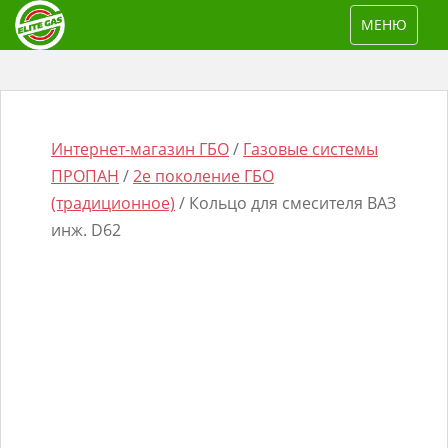
S
TOGGLE NAV
МЕНЮ
k
i
p
t
o
Интернет-магазин ГБО
/
Газовые системы
m
ПРОПАН
/
2е поколение ГБО
a
(традиционное)
/ Кольцо для смесителя ВАЗ
i
инж. D62
n
Поиск
c
товаров
o
n
t
e
n
t