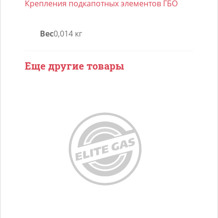
Крепления подкапотных элементов ГБО
IQ
3D
Вес
0,014 кг
6
Honda
Pilot
Еще другие товары
2008
J35Z4