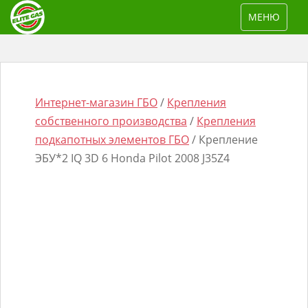
S
TOGGLE NAV
МЕНЮ
k
i
p
t
o
Интернет-магазин ГБО
/
Крепления
m
собственного производства
/
Крепления
a
подкапотных элементов ГБО
/ Крепление
i
ЭБУ*2 IQ 3D 6 Honda Pilot 2008 J35Z4
n
Поиск
c
товаров
o
n
t
e
n
t