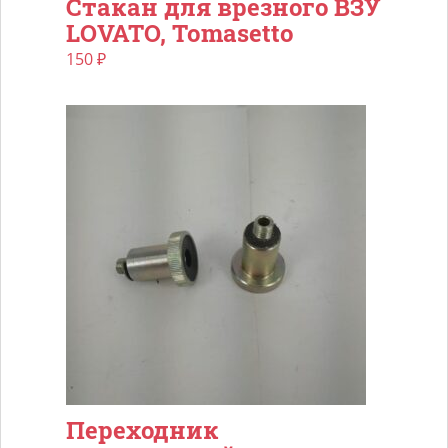
Стакан для врезного ВЗУ
LOVATO, Tomasetto
150
₽
Переходник