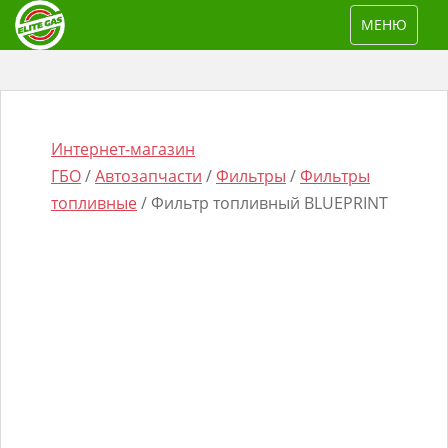
S
TOGGLE NAV
МЕНЮ
k
i
p
t
o
Интернет-магазин
m
ГБО
/
Автозапчасти
/
Фильтры
/
Фильтры
a
топливные
/ Фильтр топливный BLUEPRINT
i
n
Поиск
c
товаров
o
n
t
e
n
t