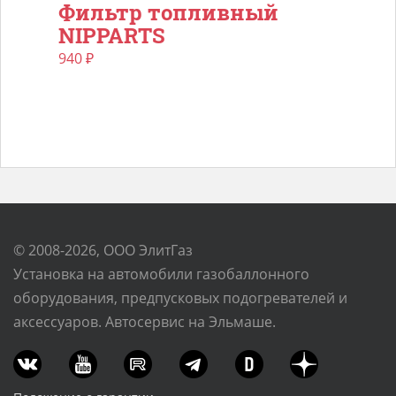
Фильтр топливный
NIPPARTS
940
₽
© 2008-2026, ООО ЭлитГаз
Установка на автомобили газобаллонного
оборудования, предпусковых подогревателей и
аксессуаров. Автосервис на Эльмаше.