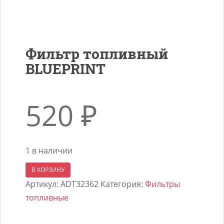
Фильтр топливный
BLUEPRINT
520
₽
1 в наличии
Количество
В КОРЗИНУ
товара
Артикул:
ADT32362
Категория:
Фильтры
Фильтр
топливные
топливный
BLUEPRINT