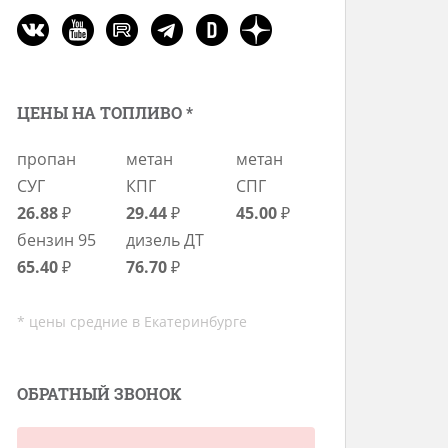
ЦЕНЫ НА ТОПЛИВО *
пропан
метан
метан
СУГ
КПГ
СПГ
26.88
₽
29.44
₽
45.00
₽
бензин 95
дизель ДТ
65.40
₽
76.70
₽
* цены средние в Екатеринбурге
ОБРАТНЫЙ ЗВОНОК