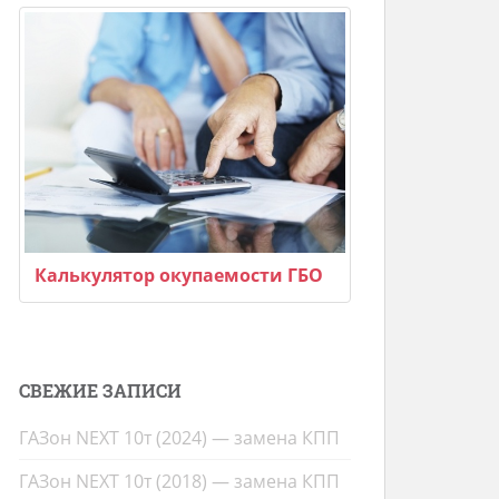
Калькулятор окупаемости ГБО
СВЕЖИЕ ЗАПИСИ
ГАЗон NEXT 10т (2024) — замена КПП
ГАЗон NEXT 10т (2018) — замена КПП