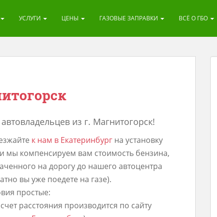
УСЛУГИ
ЦЕНЫ
ГАЗОВЫЕ ЗАПРАВКИ
ВСЁ О ГБО
нитогорск
автовладельцев из г. Магнитогорск!
езжайте
к нам в Екатеринбург
на установку
и мы компенсируем вам стоимость бензина,
аченного на дорогу до нашего автоцентра
атно вы уже поедете на газе).
вия простые:
асчет расстояния производится по сайту