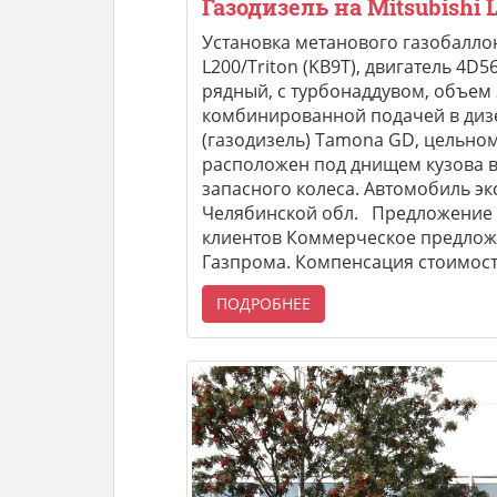
Газодизель на Mitsubishi 
Установка метанового газобаллон
L200/Triton (KB9T), двигатель 4D
рядный, с турбонаддувом, объем 2,
комбинированной подачей в дизе
(газодизель) Tamona GD, цельном
расположен под днищем кузова в
запасного колеса. Автомобиль эк
Челябинской обл. Предложение 
клиентов Коммерческое предложе
Газпрома. Компенсация стоимост
ПОДРОБНЕЕ