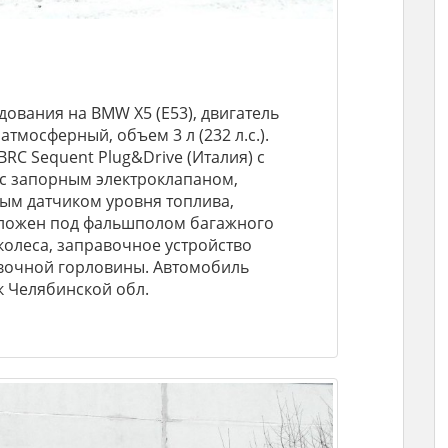
ования на BMW X5 (E53), двигатель
тмосферный, объем 3 л (232 л.с.).
RC Sequent Plug&Drive (Италия) с
 с запорным электроклапаном,
ым датчиком уровня топлива,
оложен под фальшполом багажного
колеса, заправочное устройство
вочной горловины. Автомобиль
к Челябинской обл.