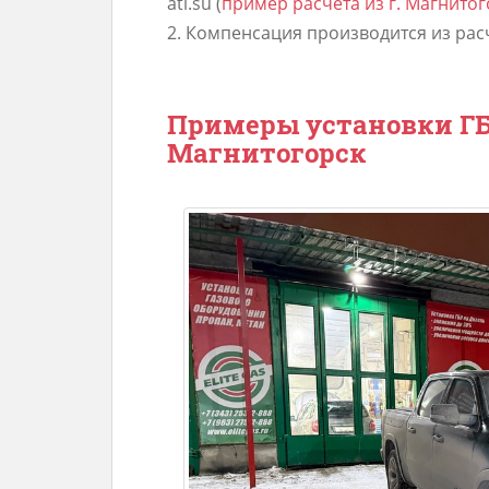
ati.su (
пример расчета из г. Магнитог
2. Компенсация производится из расче
Примеры установки ГБО
Магнитогорск