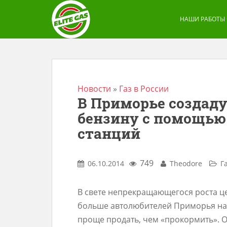
S
k
НАШИ РАБОТЫ
i
p
t
o
m
Новости
»
Газ в России
В Приморье создад
a
бензину с помощью
i
n
станций
c
o
749
06.10.2014
Theodore
Г
n
t
В свете непрекращающегося роста це
e
больше автолюбителей Приморья нач
n
проще продать, чем «прокормить». 
t