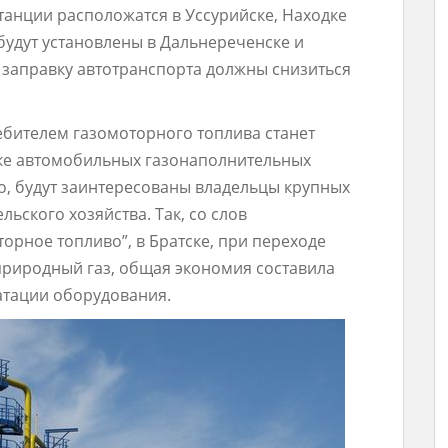
станции расположатся в Уссурийске, Находке
будут установлены в Дальнереченске и
 заправку автотранспорта должны снизиться
ебителем газомоторного топлива станет
вке автомобильных газонаполнительных
о, будут заинтересованы владельцы крупных
ьского хозяйства. Так, со слов
орное топливо”, в Братске, при переходе
природный газ, общая экономия составила
уатации оборудования.