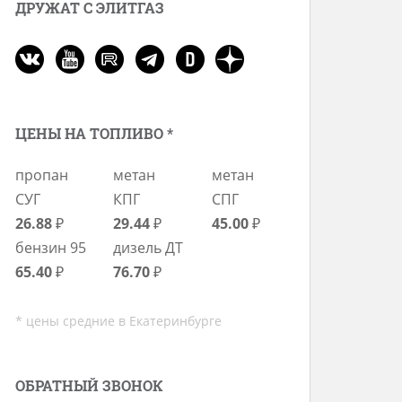
ДРУЖАТ С ЭЛИТГАЗ
ЦЕНЫ НА ТОПЛИВО *
пропан
метан
метан
СУГ
КПГ
СПГ
26.88
₽
29.44
₽
45.00
₽
бензин 95
дизель ДТ
65.40
₽
76.70
₽
* цены средние в Екатеринбурге
ОБРАТНЫЙ ЗВОНОК