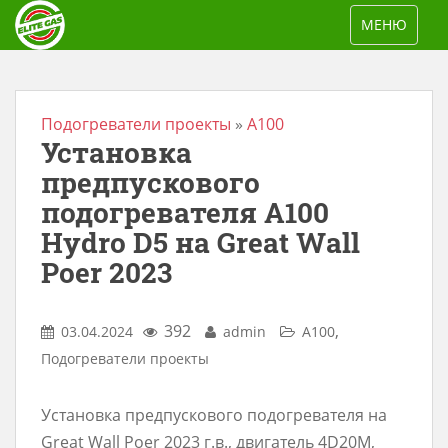
S
TOGGLE NAV
МЕНЮ
k
i
p
t
Подогреватели проекты
»
A100
Установка
o
m
предпускового
a
подогревателя A100
i
Hydro D5 на Great Wall
n
Poer 2023
c
o
392
,
03.04.2024
admin
A100
n
Подогреватели проекты
t
e
Установка предпускового подогревателя на
n
Great Wall Poer 2023 г.в., двигатель 4D20M,
t