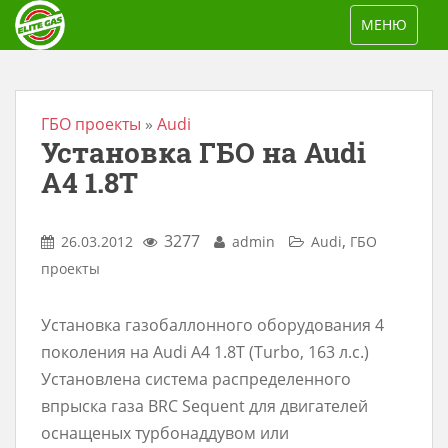
S
TOGGLE NAV
МЕНЮ
k
i
p
t
ГБО проекты
»
Audi
Установка ГБО на Audi
o
m
A4 1.8T
a
i
3277
,
26.03.2012
admin
Audi
ГБО
n
проекты
c
o
Установка газобаллонного оборудования 4
n
поколения на Audi A4 1.8T (Turbo, 163 л.с.)
t
Установлена система распределенного
e
впрыска газа BRС Sequent для двигателей
n
оснащеных турбонаддувом или
t