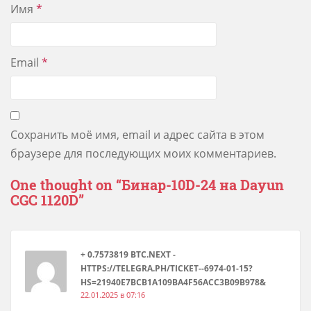
Имя
*
Email
*
Сохранить моё имя, email и адрес сайта в этом
браузере для последующих моих комментариев.
One thought on “
Бинар-10D-24 на Dayun
CGC 1120D
”
+ 0.7573819 BTC.NEXT -
HTTPS://TELEGRA.PH/TICKET--6974-01-15?
HS=21940E7BCB1A109BA4F56ACC3B09B978&
22.01.2025 в 07:16