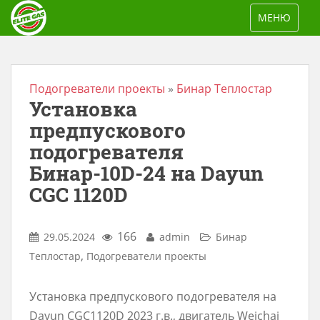
S
TOGGLE NAV
МЕНЮ
k
i
p
t
Подогреватели проекты
»
Бинар Теплостар
Установка
o
m
предпускового
a
подогревателя
i
Бинар-10D-24 на Dayun
n
CGC 1120D
c
o
166
29.05.2024
admin
Бинар
n
,
Теплостар
Подогреватели проекты
t
e
Установка предпускового подогревателя на
n
Dayun CGC1120D 2023 г.в., двигатель Weichai
t