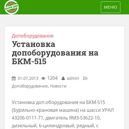
S
TOGGLE NAV
МЕНЮ
k
i
p
t
Допоборудование
Установка
o
m
допоборудования на
a
БКМ-515
i
n
1204
31.07.2013
admin
c
,
Допоборудование
Новости
o
n
Установка доп.оборудования на БКМ-515
t
(Бурильно-крановая машина) на шасси УРАЛ
e
43206-0111-71, двигатель ЯМЗ-53622-10,
n
дизельный, 6-цилиндровый, рядный, с
t