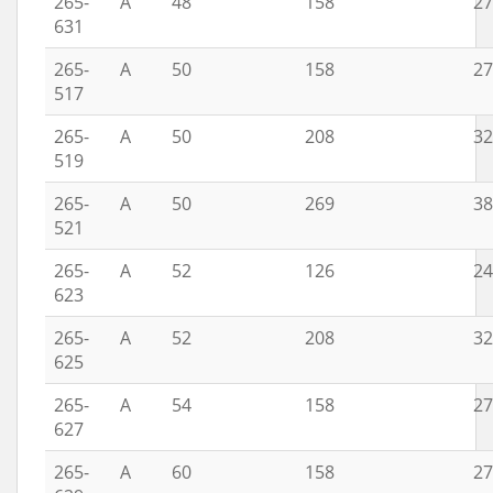
265-
A
48
158
27
631
265-
A
50
158
27
517
265-
A
50
208
32
519
265-
A
50
269
38
521
265-
A
52
126
24
623
265-
A
52
208
32
625
265-
A
54
158
27
627
265-
A
60
158
27