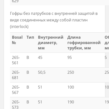
629
Гофры без патрубков с внутренней защитой в
виде соединенных между собой пластин
(interlock)
Bosal
Тип
Внутренний
Длина
О
№
диаметр,
гофрированной
д
мм
трубки, мм
м
265-
B
45
95
5
561
265-
B
50,5
250
25
681
265-
B
51
100
10
567
265-
B
51
190
19
573