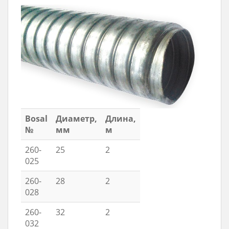
Bosal
Диаметр,
Длина,
№
мм
м
260-
25
2
025
260-
28
2
028
260-
32
2
032