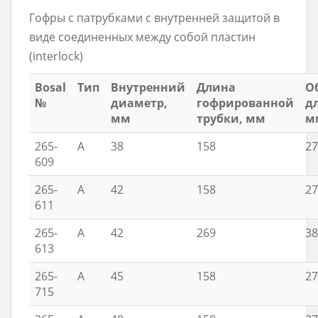
Гофры с патрубками с внутренней защитой в
виде соединенных между собой пластин
(interlock)
Bosal
Тип
Внутренний
Длина
О
№
диаметр,
гофрированной
д
мм
трубки, мм
м
265-
A
38
158
27
609
265-
A
42
158
27
611
265-
A
42
269
38
613
265-
A
45
158
27
715