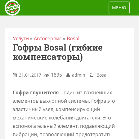
S
TOGGLE NAV
МЕНЮ
k
i
p
t
Услуги
»
Автосервис
»
Bosal
Гофры Bosal (гибкие
o
m
компенсаторы)
a
i
1895
31.01.2017
admin
Bosal
n
c
Гофра глушителя
– один из важнейших
o
элементов выхлопной системы. Гофра это
n
эластичный узел, компенсирующий
t
механические колебания двигателя. Это
e
вспомогательный элемент, подавляющий
n
вибрации, позволяющий предотвратить
t