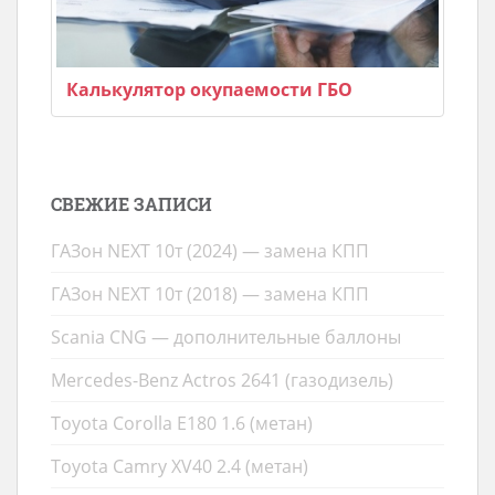
Калькулятор окупаемости ГБО
СВЕЖИЕ ЗАПИСИ
ГАЗон NEXT 10т (2024) — замена КПП
ГАЗон NEXT 10т (2018) — замена КПП
Scania CNG — дополнительные баллоны
Mercedes-Benz Actros 2641 (газодизель)
Toyota Corolla E180 1.6 (метан)
Toyota Camry XV40 2.4 (метан)