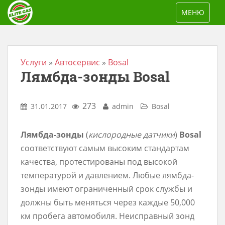
S
TOGGLE NAV
МЕНЮ
k
i
p
t
Услуги
»
Автосервис
»
Bosal
Лямбда-зонды Bosal
o
m
a
273
31.01.2017
admin
Bosal
i
n
Лямбда-зонды
(
кислородные датчики
)
Bosal
c
соответствуют самым высоким стандартам
o
качества, протестированы под высокой
n
температурой и давлением. Любые лямбда-
t
зонды имеют ограниченный срок службы и
e
должны быть меняться через каждые 50,000
n
км пробега автомобиля. Неисправный зонд
t