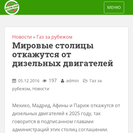
S
TOGGLE NAV
МЕНЮ
k
i
p
t
Новости
»
Газ за рубежом
Мировые столицы
o
m
откажутся от
a
дизельных двигателей
i
n
197
05.12.2016
admin
Газ за
c
,
рубежом
Новости
o
n
Мехико, Мадрид, Афины и Париж откажутся от
t
дизельных двигателей к 2025 году, так
e
говорится в подписанном главами
n
администраций этих столиц соглашении.
t