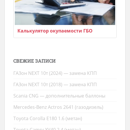
Калькулятор окупаемости ГБО
СВЕЖИЕ ЗАПИСИ
ГАЗон NEXT 10т (2024) — замена КПП
ГАЗон NEXT 10т (2018) — замена КПП
Scania CNG — дополнительные баллоны
Mercedes-Benz Actros 2641 (газодизель)
Toyota Corolla E180 1.6 (метан)
Toyota Camry XV40 2.4 (метан)