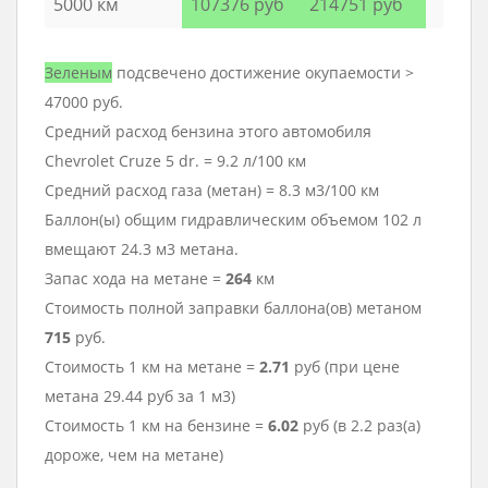
5000 км
107376 руб
214751 руб
Зеленым
подсвечено достижение окупаемости >
47000 руб.
Средний расход бензина этого автомобиля
Chevrolet Cruze 5 dr. = 9.2 л/100 км
Средний расход газа (метан) = 8.3 м3/100 км
Баллон(ы) общим гидравлическим объемом 102 л
вмещают 24.3 м3 метана.
Запас хода на метане =
264
км
Стоимость полной заправки баллона(ов) метаном
715
руб.
Стоимость 1 км на метане =
2.71
руб (при цене
метана 29.44 руб за 1 м3)
Стоимость 1 км на бензине =
6.02
руб (в 2.2 раз(а)
дороже, чем на метане)