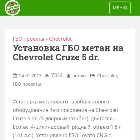
S
TOGGLE NAV
МЕНЮ
k
i
p
t
ГБО проекты
»
Chevrolet
Установка ГБО метан на
o
m
Chevrolet Cruze 5 dr.
a
i
7334
,
24.01.2013
admin
Chevrolet
n
ГБО проекты
c
o
Установка метанового газобаллонного
n
оборудования 4-го поколения на Chevrolet
t
Cruze 5 dr. (5-дверный хэтчбек), двигатель
e
Ecotec, 4-цилиндровый, рядный, объем 1.8 л
n
(141 л.с.). Установлено ГБО Lovato CNG с
t