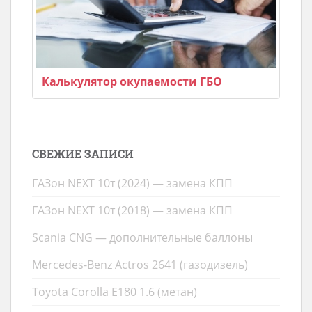
Калькулятор окупаемости ГБО
СВЕЖИЕ ЗАПИСИ
ГАЗон NEXT 10т (2024) — замена КПП
ГАЗон NEXT 10т (2018) — замена КПП
Scania CNG — дополнительные баллоны
Mercedes-Benz Actros 2641 (газодизель)
Toyota Corolla E180 1.6 (метан)