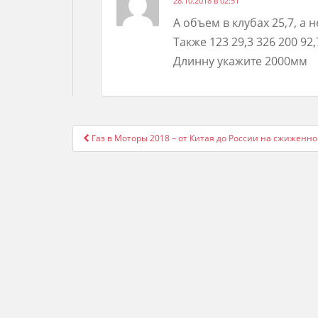
28.10.2018 в 02:51
А объем в клубах 25,7, а н
Также 123 29,3 326 200 92,
Длинну укажите 2000мм
Post
Газ в Моторы 2018 – от Китая до России на сжиженн
navigation