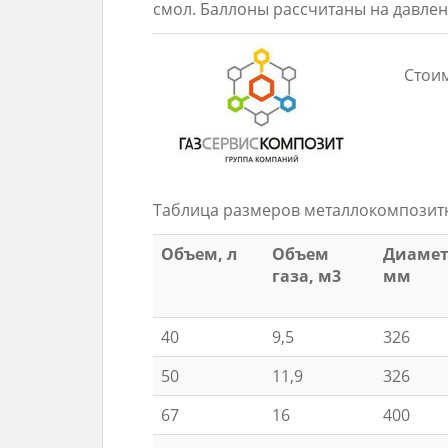
смол. Баллоны рассчитаны на давлени
Стоим
Таблица размеров металлокомпозит
Объем, л
Объем
Диамет
газа, м3
мм
40
9,5
326
50
11,9
326
67
16
400