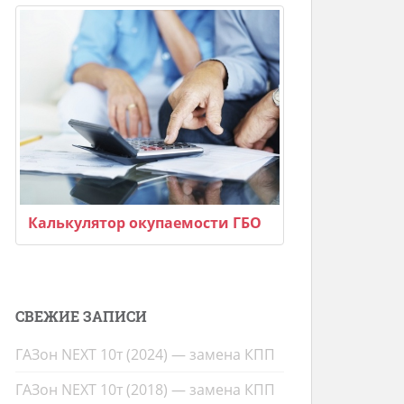
Калькулятор окупаемости ГБО
СВЕЖИЕ ЗАПИСИ
ГАЗон NEXT 10т (2024) — замена КПП
ГАЗон NEXT 10т (2018) — замена КПП