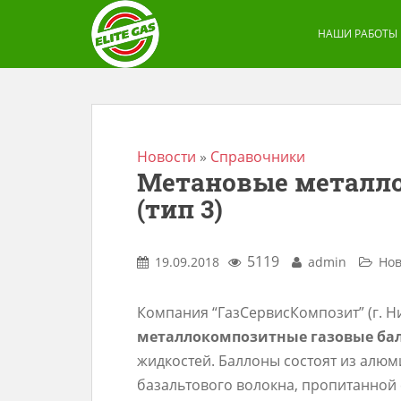
S
k
НАШИ РАБОТЫ
i
p
t
o
m
Новости
»
Справочники
Метановые металл
a
(тип 3)
i
n
c
5119
19.09.2018
admin
Нов
o
n
Компания “ГазСервисКомпозит” (г. 
t
металлокомпозитные газовые ба
e
жидкостей. Баллоны состоят из алюм
n
базальтового волокна, пропитанной
t