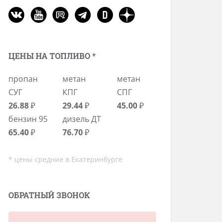
ЦЕНЫ НА ТОПЛИВО *
пропан
метан
метан
СУГ
КПГ
СПГ
26.88
₽
29.44
₽
45.00
₽
бензин 95
дизель ДТ
65.40
₽
76.70
₽
* цены средние в Екатеринбурге
ОБРАТНЫЙ ЗВОНОК