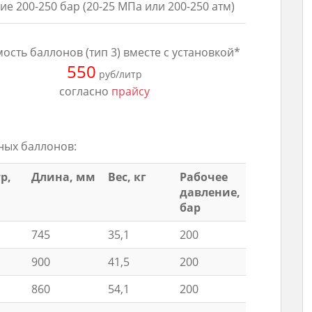
е 200-250 бар (20-25 МПа или 200-250 атм)
ость баллонов (тип 3) вместе с установкой*
550
руб/литр
согласно
прайсу
ных баллонов:
р,
Длина, мм
Вес, кг
Рабочее
давление,
бар
745
35,1
200
900
41,5
200
860
54,1
200