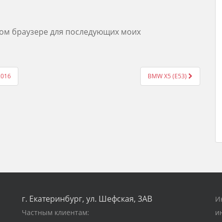
этом браузере для последующих моих
2016
BMW X5 (E53)
г. Екатеринбург, ул. Шефская, 3АВ
И
Частным клиентам:
и