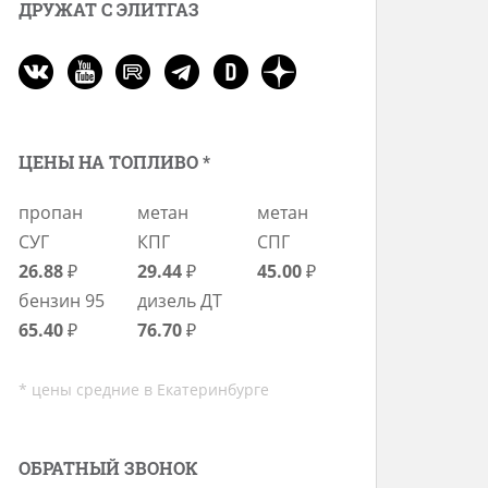
ДРУЖАТ С ЭЛИТГАЗ
ЦЕНЫ НА ТОПЛИВО *
пропан
метан
метан
СУГ
КПГ
СПГ
26.88
₽
29.44
₽
45.00
₽
бензин 95
дизель ДТ
65.40
₽
76.70
₽
* цены средние в Екатеринбурге
ОБРАТНЫЙ ЗВОНОК