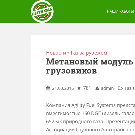
S
k
НАШИ РАБОТЫ
i
p
t
o
m
Новости
»
Газ за рубежом
Метановый модуль Ag
a
грузовиков
i
n
c
781
21.03.2016
admin
Газ 
o
n
Компания Agility Fuel Systems пред
t
вместимостью 160 DGE (дизель-галло
e
652 м3 природного газа. Презентаци
n
Ассоциации Грузового Автотранспорт
t